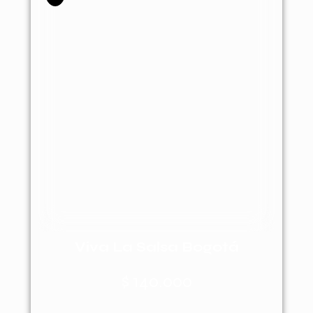
Viva La Salsa Bogotá
$
140.000