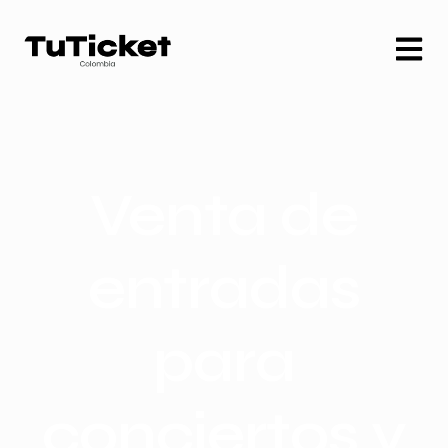
Venta de
entradas
para
conciertos y