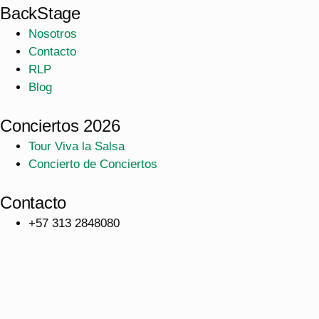
BackStage
Nosotros
Contacto
RLP
Blog
Conciertos 2026
Tour Viva la Salsa
Concierto de Conciertos
Contacto
+57 313 2848080